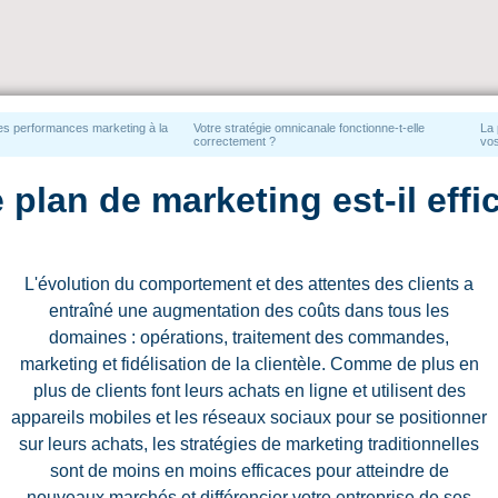
es performances marketing à la
Votre stratégie omnicanale fonctionne-t-elle
La 
correctement ?
vos
 plan de marketing est-il eff
L'évolution du comportement et des attentes des clients a
entraîné une augmentation des coûts dans tous les
domaines : opérations, traitement des commandes,
marketing et fidélisation de la clientèle. Comme de plus en
plus de clients font leurs achats en ligne et utilisent des
appareils mobiles et les réseaux sociaux pour se positionner
sur leurs achats, les stratégies de marketing traditionnelles
sont de moins en moins efficaces pour atteindre de
nouveaux marchés et différencier votre entreprise de ses