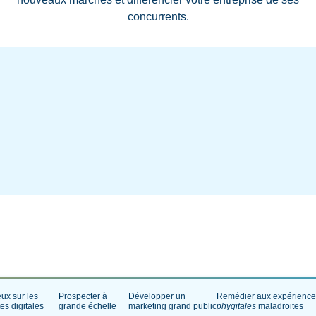
concurrents.
eux sur les
Prospecter à
Développer un
Remédier aux expérienc
es digitales
grande échelle
marketing grand public
phygitales
maladroites